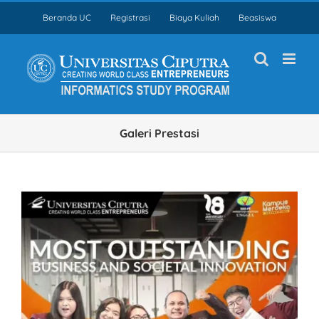
Skip
Beranda UC
Registrasi
Biaya Kuliah
Beasiswa
to
content
Galeri Prestasi