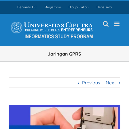
Skip
Beranda UC
Registrasi
Biaya Kuliah
Beasiswa
to
content
Jaringan GPRS
Previous
Next
View
Larger
Image