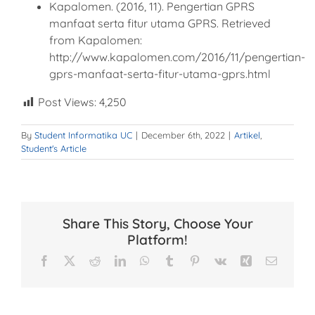
Kapalomen. (2016, 11). Pengertian GPRS
manfaat serta fitur utama GPRS. Retrieved
from Kapalomen:
http://www.kapalomen.com/2016/11/pengertian-
gprs-manfaat-serta-fitur-utama-gprs.html
Post Views:
4,250
By
Student Informatika UC
|
December 6th, 2022
|
Artikel
,
Student's Article
Share This Story, Choose Your
Platform!
Facebook
X
Reddit
LinkedIn
WhatsApp
Tumblr
Pinterest
Vk
Xing
Email