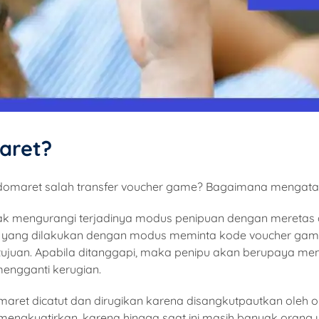
aret?
omaret salah transfer voucher game? Bagaimana mengatasin
ak mengurangi terjadinya modus penipuan dengan meretas 
an yang dilakukan dengan modus meminta kode voucher game
tujuan. Apabila ditanggapi, maka penipu akan berupaya me
engganti kerugian.
maret dicatut dan dirugikan karena disangkutpautkan oleh
engkuatirkan, karena hingga saat ini masih banyak orang 