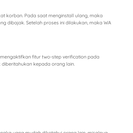
t korban. Pada saat menginstall ulang, maka
 dibajak. Setelah proses ini dilakukan, maka WA
ngaktifkan fitur two-step verification pada
 diberitahukan kepada orang lain.
ngka yang mudah diketahui orang lain, misalnya