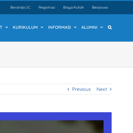
Beranda UC
Registrasi
Biaya Kuliah
Beasiswa
T
KURIKULUM
INFORMASI
ALUMNI
Previous
Next