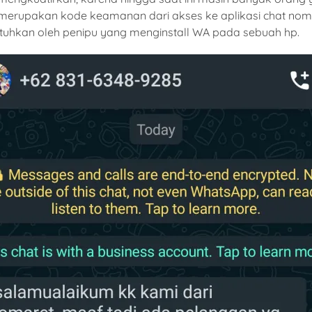
pakan kode keamanan dari akses ke aplikasi chat nomer sa
ibutuhkan oleh penipu yang menginstall WA pada sebuah hp.