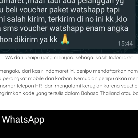
WA dari penipu yang menyaru sebagai kasih Indomaret
engaku dari kasir Indomaret ini, penipu mendaftarkan nom
perangkat mobile dari korban. Kemudian penipu akan men
 nomor telepon HP, dan mengalami kerugian karena voucher
rimkan kode yang tertulis dalam Bahasa Thailand atau baha