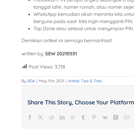
tanggal lahir, nomer rumah, atau nomer seje
WhatsApp kemudian akan meminta kita untu
berguna pada saat kita ingin mengganti PIN.
Tap Done atau selesai untuk menyimpan PIN 
Demikian artikel ini semoga bermanfaat!
written by:
SEW 20210531
Post Views:
3,718
By
SEW
|
May 31st, 2021
|
Artikel
,
Tips & Triks
Share This Story, Choose Your Platform
Facebook
X
Reddit
LinkedIn
WhatsApp
Tumblr
Pinterest
Vk
Xing
Em