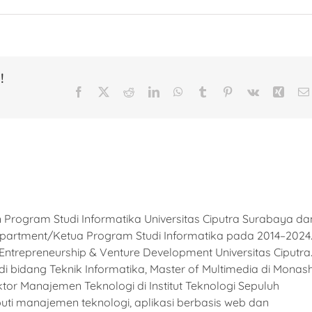
!
Facebook
X
Reddit
LinkedIn
WhatsApp
Tumblr
Pinterest
Vk
Xing
Program Studi Informatika Universitas Ciputra Surabaya da
partment/Ketua Program Studi Informatika pada 2014–2024
 Entrepreneurship & Venture Development Universitas Ciputra
i bidang Teknik Informatika, Master of Multimedia di Monas
ktor Manajemen Teknologi di Institut Teknologi Sepuluh
uti manajemen teknologi, aplikasi berbasis web dan