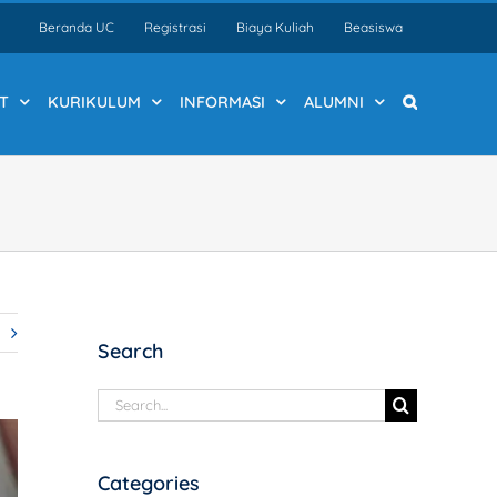
Beranda UC
Registrasi
Biaya Kuliah
Beasiswa
T
KURIKULUM
INFORMASI
ALUMNI
Search
Search
for:
Categories