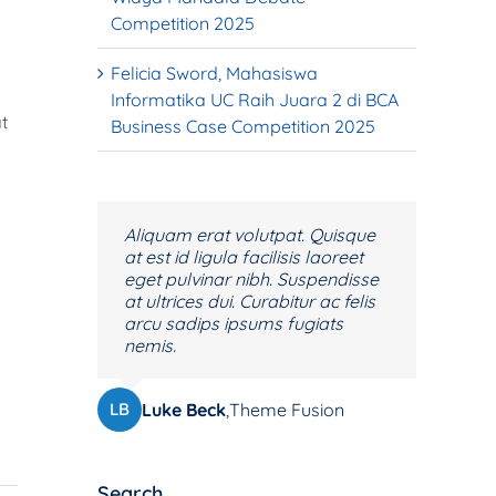
Competition 2025
Felicia Sword, Mahasiswa
Informatika UC Raih Juara 2 di BCA
t
Business Case Competition 2025
Neque porro quisquam est, qui
Aliquam erat volutpat. Quisque
dolorem ipsum quia dolor sit
at est id ligula facilisis laoreet
amet, consec tetur, adipisci velit,
eget pulvinar nibh. Suspendisse
sed quia non numquam eius
at ultrices dui. Curabitur ac felis
modi tempora voluptas amets
arcu sadips ipsums fugiats
unser.
nemis.
John Doe
Luke Beck
,
My Company
,
Theme Fusion
JD
LB
Search