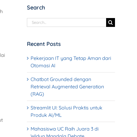
Search
ih
Search
for:
Recent Posts
lai
Pekerjaan IT yang Tetap Aman dari
Otomasi AI
Chatbot Grounded dengan
Retrieval Augmented Generation
(RAG)
Streamlit UI: Solusi Praktis untuk
Produk AI/ML
ut
Mahasiswa UC Raih Juara 3 di
Widya Mandala Debate