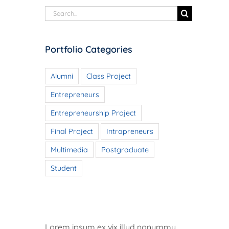
Search
for:
Portfolio Categories
Alumni
Class Project
Entrepreneurs
Entrepreneurship Project
Final Project
Intrapreneurs
Multimedia
Postgraduate
Student
Lorem ipsum ex vix illud nonummy,