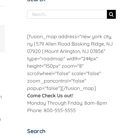
Search
for:
[fusion_map address="new york city,
Email
ny | 579 Allen Road Basking Ridge, NJ
07920 | Mount Arlington, NJ 07856"
type="roadmap" width="244px"
height="150px" zoom="8"
scrollwheel="false" scale="false"
zoom_pancontrol="false"
popup="false"][/fusion_map]
Come Check Us out!
n
Monday Through Friday: 8am-8pm
.
Phone: 800-555-5555
.
h
Search